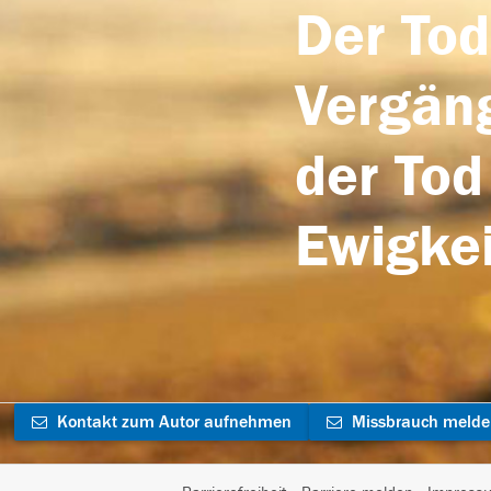
Der Tod
Vergäng
der Tod
Ewigkei
Kontakt zum Autor aufnehmen
Missbrauch meld