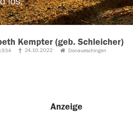
d los,
beth Kempter (geb. Schleicher)
24.10.2022
1934
Donaueschingen
Anzeige