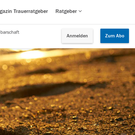
gazin Trauerratgeber
Ratgeber
barschaft
Anmelden
Zum
Abo