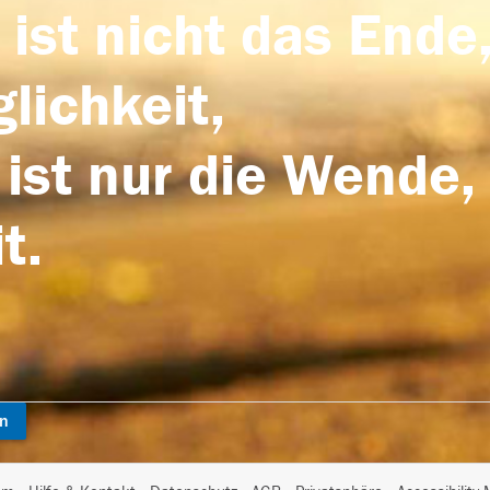
 ist nicht das Ende,
lichkeit,
 ist nur die Wende,
t.
en