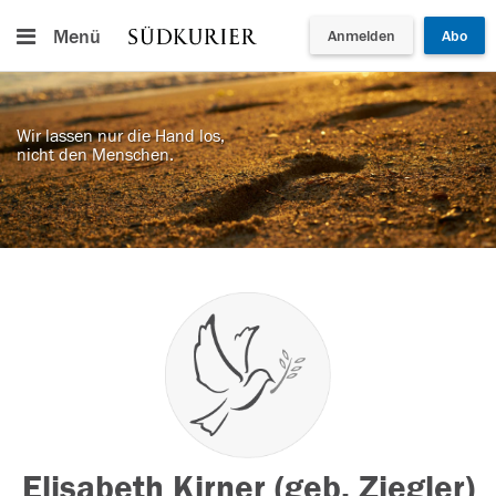
Menü
Anmelden
Abo
Wir lassen nur die Hand los,
nicht den Menschen.
Elisabeth Kirner (geb. Ziegler)