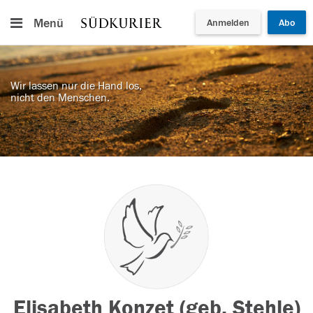
Menü
Anmelden
Abo
Wir lassen nur die Hand los,
nicht den Menschen.
Elisabeth Konzet (geb. Stehle)