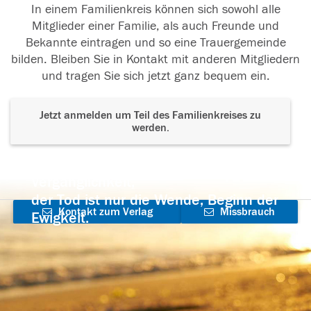
In einem Familienkreis können sich sowohl alle
Mitglieder einer Familie, als auch Freunde und
Bekannte eintragen und so eine Trauergemeinde
bilden. Bleiben Sie in Kontakt mit anderen Mitgliedern
und tragen Sie sich jetzt ganz bequem ein.
Jetzt anmelden um Teil des Familienkreises zu
werden.
Der Tod ist nicht das Ende, nicht die
Vergänglichkeit,
der Tod ist nur die Wende, Beginn der
Kontakt zum Verlag
Missbrauch
Ewigkeit.
aufnehmen
melden