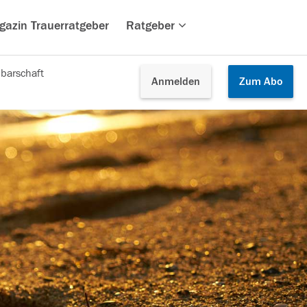
gazin Trauerratgeber
Ratgeber
barschaft
Anmelden
Zum
Abo