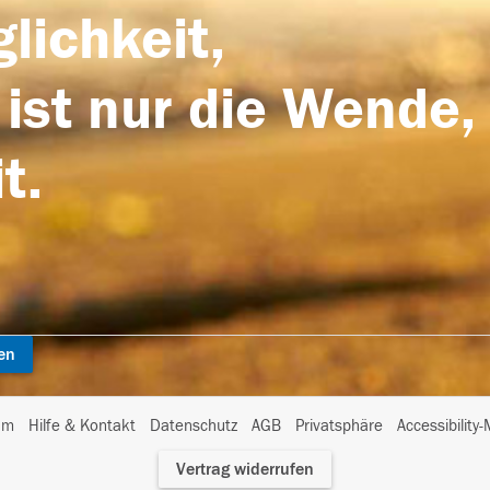
lichkeit,
 ist nur die Wende,
t.
en
I
um
Hilfe & Kontakt
Datenschutz
AGB
Privatsphäre
Accessibility
m
Vertrag widerrufen
A