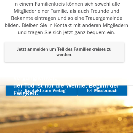
In einem Familienkreis können sich sowohl alle
Mitglieder einer Familie, als auch Freunde und
Bekannte eintragen und so eine Trauergemeinde
bilden. Bleiben Sie in Kontakt mit anderen Mitgliedern
und tragen Sie sich jetzt ganz bequem ein.
Jetzt anmelden um Teil des Familienkreises zu
werden.
Der Tod ist nicht das Ende, nicht die
Vergänglichkeit,
der Tod ist nur die Wende, Beginn der
Kontakt zum Verlag
Missbrauch
Ewigkeit.
aufnehmen
melden