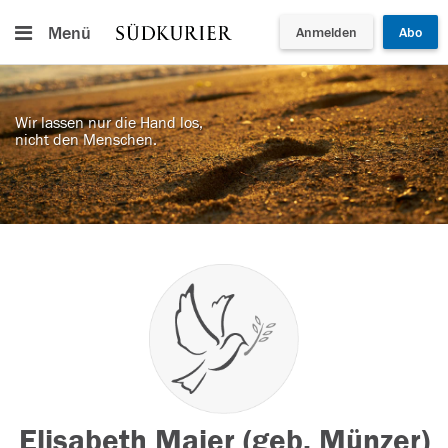
Menü
Anmelden
Abo
Wir lassen nur die Hand los,
nicht den Menschen.
Elisabeth Maier (geb. Münzer)