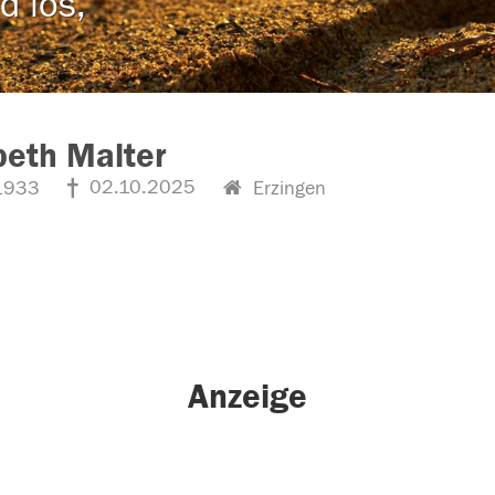
d los,
beth Malter
02.10.2025
1933
Erzingen
Anzeige