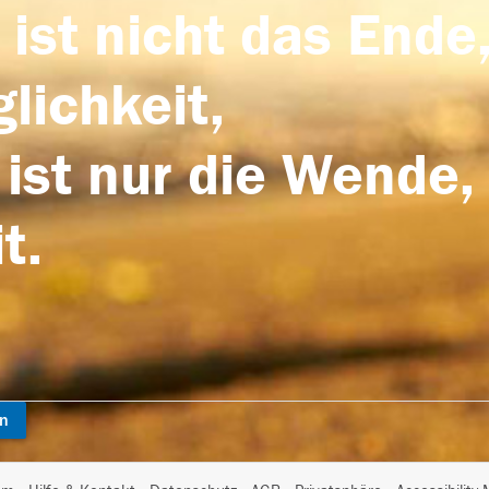
 ist nicht das Ende,
lichkeit,
 ist nur die Wende,
t.
en