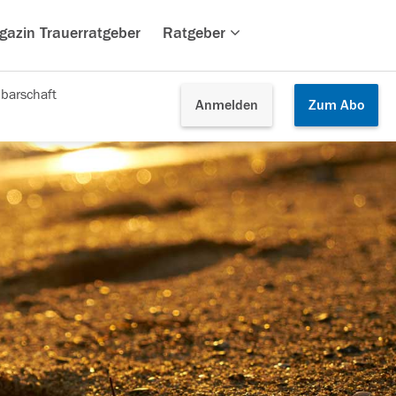
gazin Trauerratgeber
Ratgeber
barschaft
Anmelden
Zum
Abo