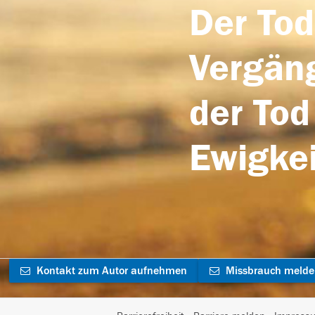
Der Tod
Vergäng
der Tod
Ewigkei
Kontakt zum Autor aufnehmen
Missbrauch meld