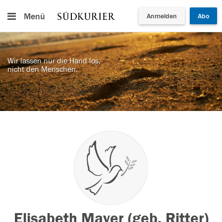
Menü
Anmelden
Abo
Wir lassen nur die Hand los,
nicht den Menschen.
Elisabeth Mayer (geb. Ritter)