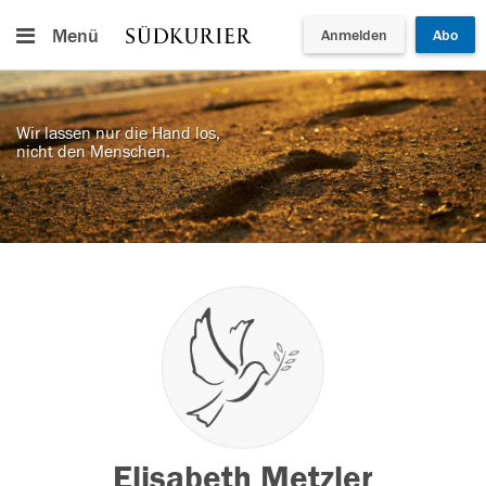
Menü
Anmelden
Abo
Wir lassen nur die Hand los,
nicht den Menschen.
Elisabeth Metzler