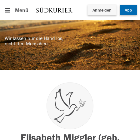
Menü
Anmelden
Abo
Wir lassen nur die Hand los,
nicht den Menschen.
Elisabeth Miggler (geb.