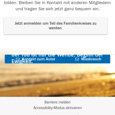
bilden. Bleiben Sie in Kontakt mit anderen Mitgliedern
und tragen Sie sich jetzt ganz bequem ein.
Jetzt anmelden um Teil des Familienkreises zu
werden.
Der Tod ist nicht das Ende, nicht die
Vergänglichkeit,
der Tod ist nur die Wende, Beginn der
Kontakt zum Autor
Missbrauch
Ewigkeit.
aufnehmen
melden
Barriere melden
I
Accessibility-Modus aktivieren