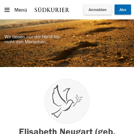
Menü
Anmelden
Abo
Wir lassen nur die Hand los,
nicht den Menschen.
Elisabeth Neugart (geb.