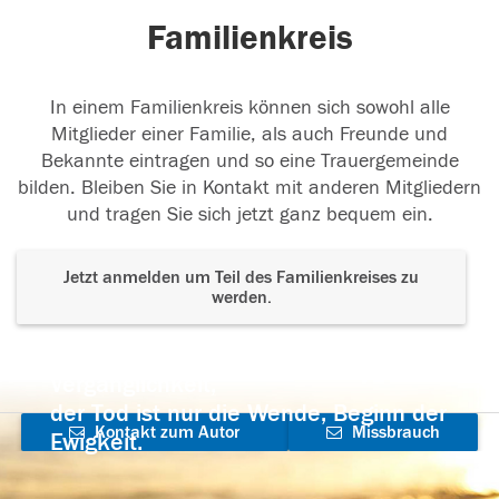
Familienkreis
In einem Familienkreis können sich sowohl alle
Mitglieder einer Familie, als auch Freunde und
Bekannte eintragen und so eine Trauergemeinde
bilden. Bleiben Sie in Kontakt mit anderen Mitgliedern
und tragen Sie sich jetzt ganz bequem ein.
Jetzt anmelden um Teil des Familienkreises zu
werden.
Der Tod ist nicht das Ende, nicht die
Vergänglichkeit,
der Tod ist nur die Wende, Beginn der
Kontakt zum Autor
Missbrauch
Ewigkeit.
aufnehmen
melden