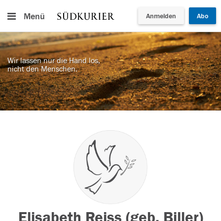
Menü
Anmelden
Abo
Wir lassen nur die Hand los,
nicht den Menschen.
Elisabeth Reiss (geb. Biller)