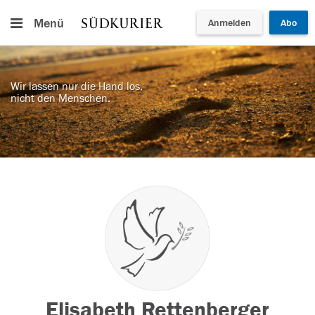
Menü
Anmelden
Abo
Wir lassen nur die Hand los,
nicht den Menschen.
Elisabeth Rettenberger