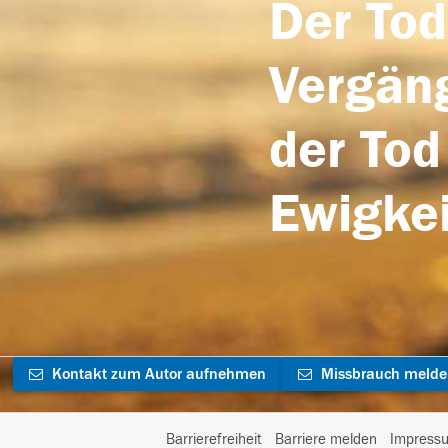
Der Tod
Vergäng
der Tod
Ewigkei
Kontakt zum Autor aufnehmen
Missbrauch meld
Barrierefreiheit
Barriere melden
Impress