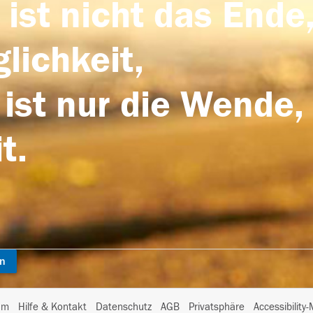
 ist nicht das Ende,
lichkeit,
 ist nur die Wende,
t.
en
I
um
Hilfe & Kontakt
Datenschutz
AGB
Privatsphäre
Accessibility