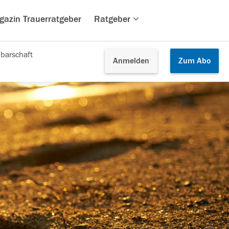
gazin Trauerratgeber
Ratgeber
barschaft
Anmelden
Zum
Abo