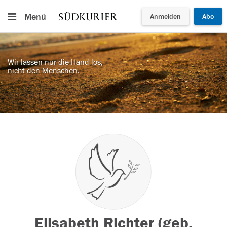
Menü
Anmelden
Abo
Wir lassen nur die Hand los,
nicht den Menschen.
Elisabeth Richter (geb.