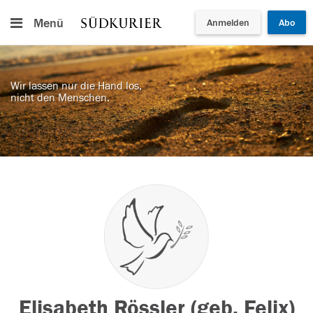
Menü
Anmelden
Abo
Wir lassen nur die Hand los,
nicht den Menschen.
Elisabeth Rössler (geb. Felix)