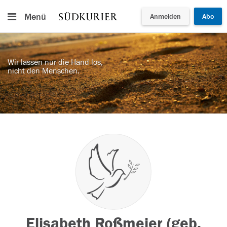
Menü
Anmelden
Abo
Wir lassen nur die Hand los,
nicht den Menschen.
Elisabeth Roßmeier (geb.