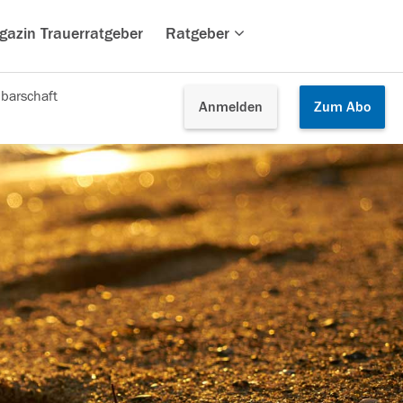
gazin Trauerratgeber
Ratgeber
barschaft
Anmelden
Zum
Abo