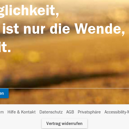
lichkeit,
 ist nur die Wende,
t.
en
I
um
Hilfe & Kontakt
Datenschutz
AGB
Privatsphäre
Accessibility
m
Vertrag widerrufen
A