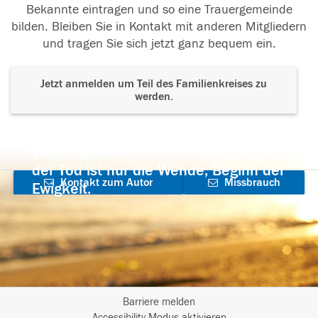
Bekannte eintragen und so eine Trauergemeinde
bilden. Bleiben Sie in Kontakt mit anderen Mitgliedern
und tragen Sie sich jetzt ganz bequem ein.
Jetzt anmelden um Teil des Familienkreises zu
werden.
Der Tod ist nicht das Ende, nicht die
Vergänglichkeit,
der Tod ist nur die Wende, Beginn der
Kontakt zum Autor
Missbrauch
Ewigkeit.
aufnehmen
melden
Barriere melden
Accessibility-Modus aktivieren