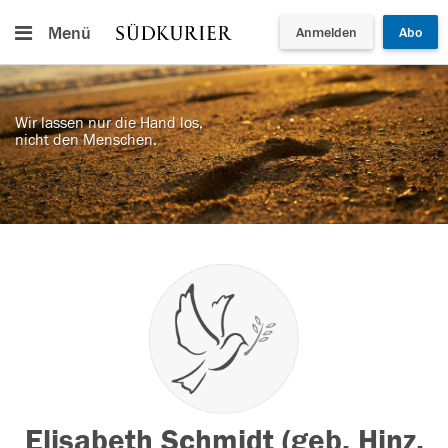
Menü
Anmelden
Abo
Wir lassen nur die Hand los,
nicht den Menschen.
Elisabeth Schmidt (geb. Hinz,