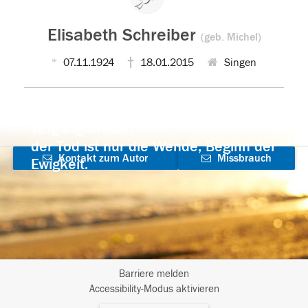
Elisabeth Schreiber
(geb. Michel)
07.11.1924
18.01.2015
Singen
Der Tod ist nicht das Ende, nicht die
Vergänglichkeit,
der Tod ist nur die Wende, Beginn der
Kontakt zum Autor
Missbrauch
Ewigkeit.
aufnehmen
melden
Barriere melden
I
Accessibility-Modus aktivieren