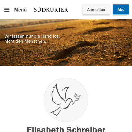
Menü
Anmelden
Abo
Wir lassen nur die Hand los,
nicht den Menschen.
Elisabeth Schreiber