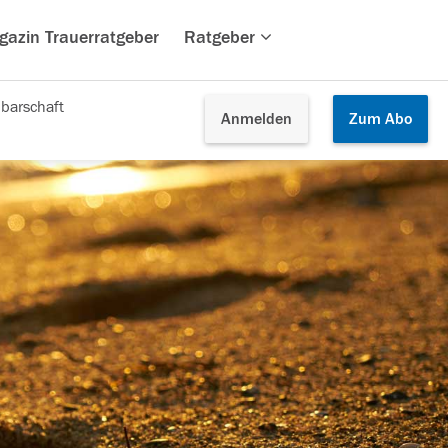
gazin Trauerratgeber
Ratgeber
barschaft
Anmelden
Zum
Abo