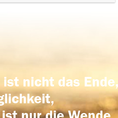
 ist nicht das Ende,
lichkeit,
 ist nur die Wende,