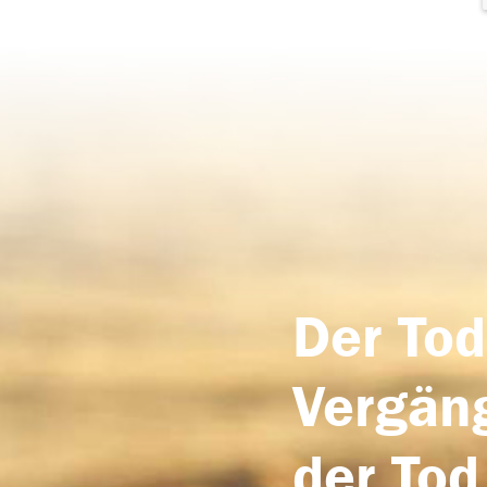
Der Tod
Vergäng
der Tod