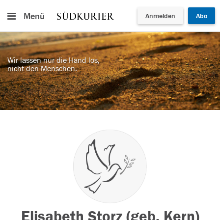
Menü
Anmelden
Abo
Wir lassen nur die Hand los,
nicht den Menschen.
Elisabeth Storz (geb. Kern)