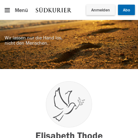
Menü
Anmelden
Abo
Wir lassen nur die Hand los,
nicht den Menschen.
Elisabeth Thode