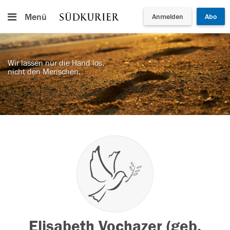
Menü
Anmelden
Abo
Wir lassen nur die Hand los,
nicht den Menschen.
Elisabeth Vochazer (geb.