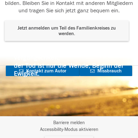
bilden. Bleiben Sie in Kontakt mit anderen Mitgliedern
und tragen Sie sich jetzt ganz bequem ein.
Jetzt anmelden um Teil des Familienkreises zu
werden.
Der Tod ist nicht das Ende, nicht die
Vergänglichkeit,
der Tod ist nur die Wende, Beginn der
Kontakt zum Autor
Missbrauch
Ewigkeit.
aufnehmen
melden
Barriere melden
I
Accessibility-Modus aktivieren