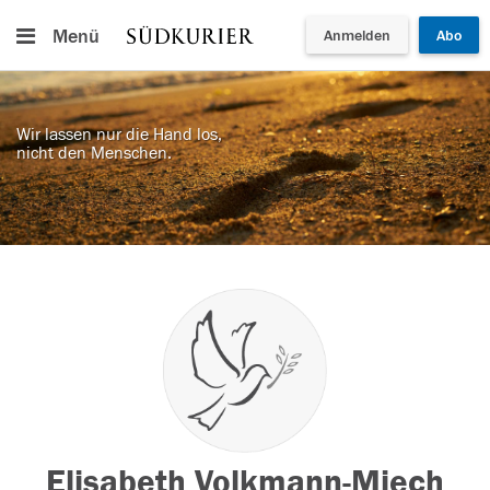
Menü
Anmelden
Abo
Wir lassen nur die Hand los,
nicht den Menschen.
Elisabeth Volkmann-Miech