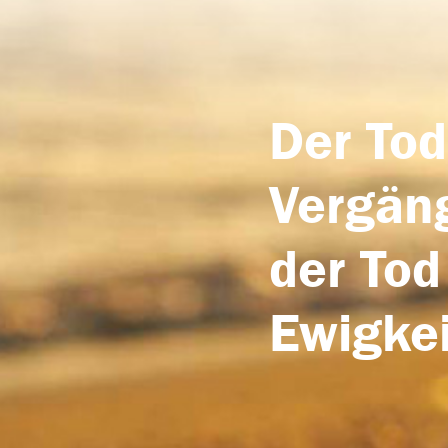
Der Tod
Vergäng
der Tod
Ewigkei