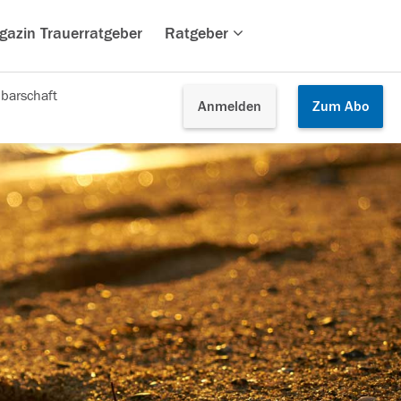
gazin Trauerratgeber
Ratgeber
barschaft
Anmelden
Zum
Abo