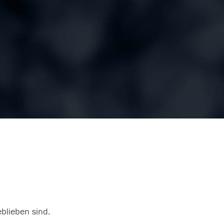
eblieben sind.