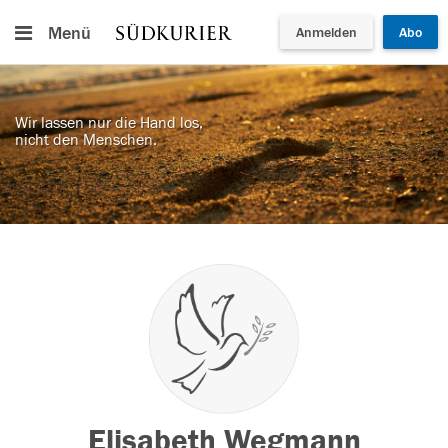
Menü
Anmelden
Abo
Wir lassen nur die Hand los,
nicht den Menschen.
Elisabeth Wegmann