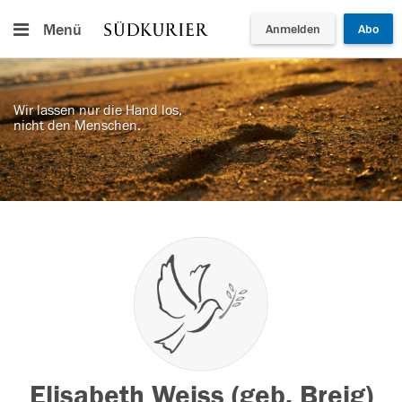
Menü
Anmelden
Abo
Wir lassen nur die Hand los,
nicht den Menschen.
Elisabeth Weiss (geb. Breig)