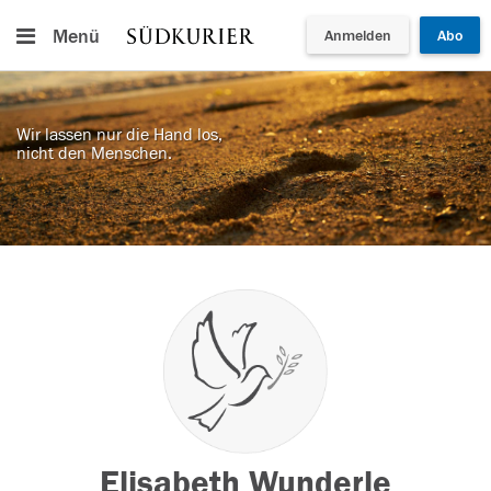
Menü
Anmelden
Abo
Wir lassen nur die Hand los,
nicht den Menschen.
Elisabeth Wunderle