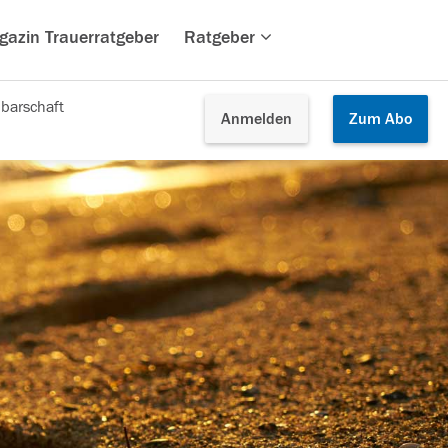
gazin Trauerratgeber
Ratgeber
barschaft
Anmelden
Zum
Abo