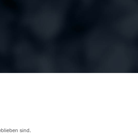
eblieben sind.