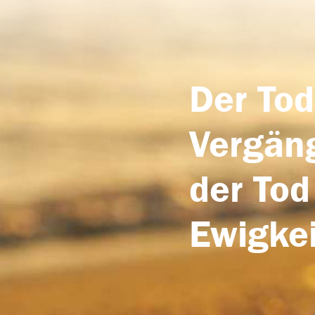
Der Tod
Vergäng
der Tod
Ewigkei