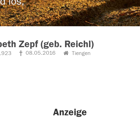
d los,
beth Zepf (geb. Reichl)
08.05.2016
1923
Tiengen
Anzeige