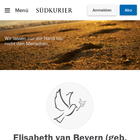
Menü
Anmelden
Abo
Wir lassen nur die Hand los,
nicht den Menschen.
Elisabeth van Bevern (geb.