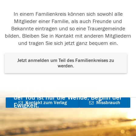
In einem Familienkreis können sich sowohl alle
Mitglieder einer Familie, als auch Freunde und
Bekannte eintragen und so eine Trauergemeinde
bilden. Bleiben Sie in Kontakt mit anderen Mitgliedern
und tragen Sie sich jetzt ganz bequem ein.
Jetzt anmelden um Teil des Familienkreises zu
werden.
Der Tod ist nicht das Ende, nicht die
Vergänglichkeit,
der Tod ist nur die Wende, Beginn der
Kontakt zum Verlag
Missbrauch
Ewigkeit.
aufnehmen
melden