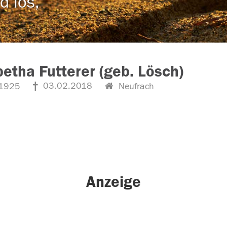
d los,
betha Futterer (geb. Lösch)
03.02.2018
1925
Neufrach
Anzeige