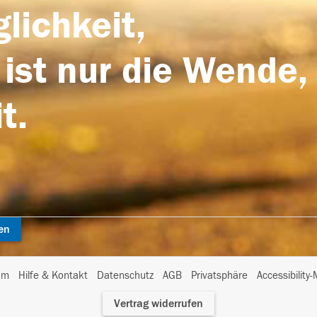
lichkeit,
 ist nur die Wende,
t.
en
I
um
Hilfe & Kontakt
Datenschutz
AGB
Privatsphäre
Accessibility
m
Vertrag widerrufen
A