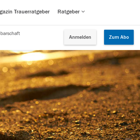
gazin Trauerratgeber
Ratgeber
barschaft
Anmelden
Zum
Abo