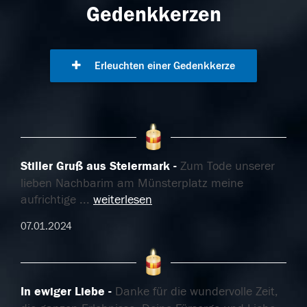
Gedenkkerzen
Erleuchten einer Gedenkkerze
Stiller Gruß aus Steiermark
Zum Tode unserer
lieben Nachbarim am Münsterplatz meine
aufrichtige
...
weiterlesen
07.01.2024
In ewiger Liebe
Danke für die wundervolle Zeit,