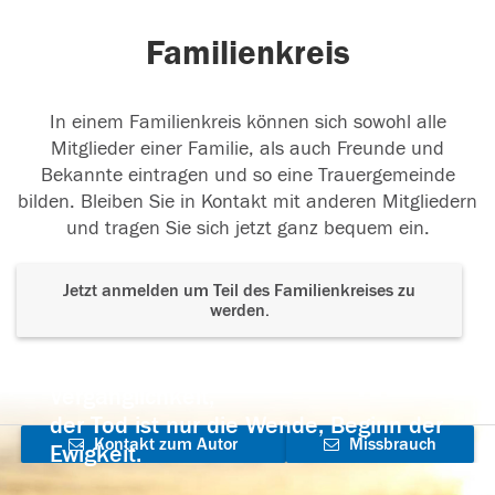
Familienkreis
In einem Familienkreis können sich sowohl alle
Mitglieder einer Familie, als auch Freunde und
Bekannte eintragen und so eine Trauergemeinde
bilden. Bleiben Sie in Kontakt mit anderen Mitgliedern
und tragen Sie sich jetzt ganz bequem ein.
Jetzt anmelden um Teil des Familienkreises zu
werden.
Der Tod ist nicht das Ende, nicht die
Vergänglichkeit,
der Tod ist nur die Wende, Beginn der
Kontakt zum Autor
Missbrauch
Ewigkeit.
aufnehmen
melden