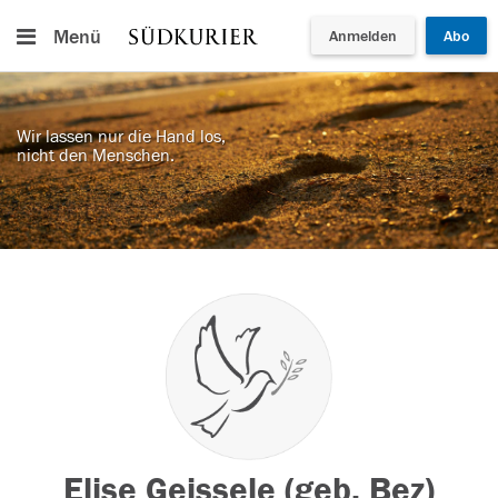
Menü
Anmelden
Abo
Wir lassen nur die Hand los,
nicht den Menschen.
Elise Geissele (geb. Bez)