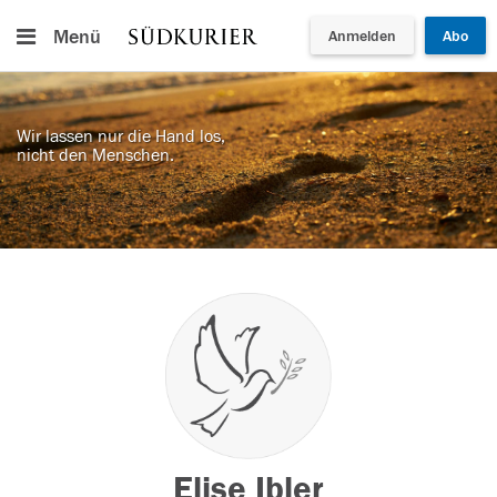
Menü
Anmelden
Abo
Wir lassen nur die Hand los,
nicht den Menschen.
Elise Ibler