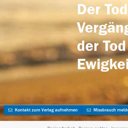
Der Tod
Vergäng
der Tod
Ewigkei
Kontakt zum Verlag aufnehmen
Missbrauch meld