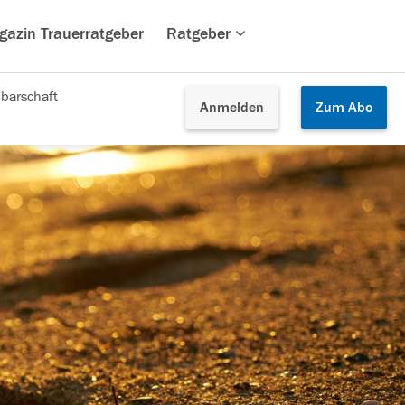
gazin Trauerratgeber
Ratgeber
barschaft
Anmelden
Zum
Abo