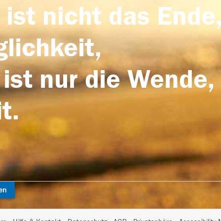
 ist nicht das Ende,
lichkeit,
 ist nur die Wende,
t.
en