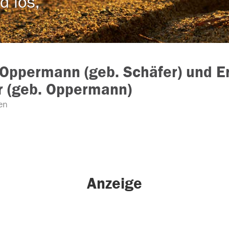
d los,
 Oppermann (geb. Schäfer) und E
 (geb. Oppermann)
en
Anzeige