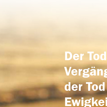
Der Tod
Vergäng
der Tod
Ewigkei