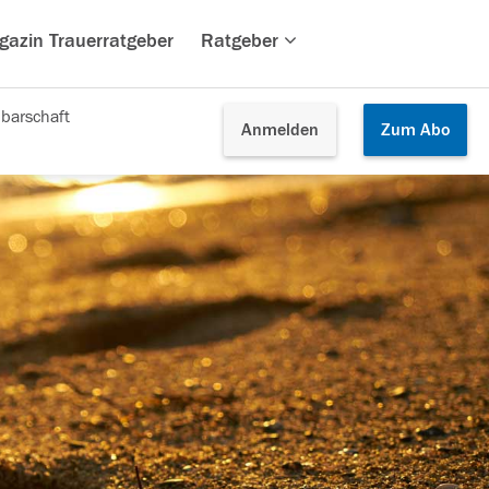
gazin Trauerratgeber
Ratgeber
barschaft
Anmelden
Zum
Abo