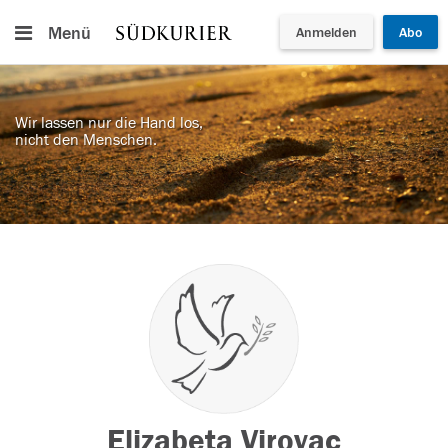
Menü
Anmelden
Abo
Wir lassen nur die Hand los,
nicht den Menschen.
Elizabeta Virovac