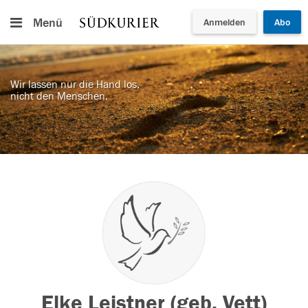
Menü
Anmelden
Abo
Wir lassen nur die Hand los,
nicht den Menschen.
Elke Leistner (geb. Vett)