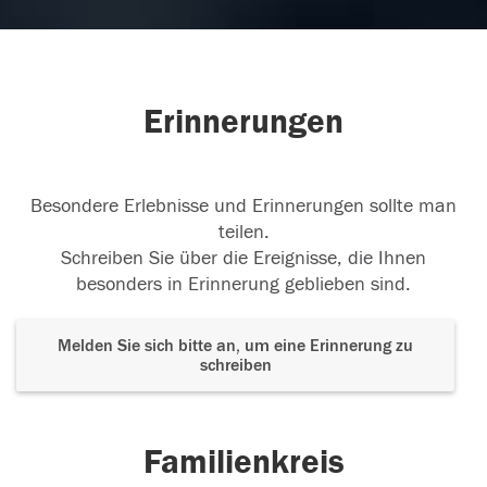
Für immer verankert
Ruhe in Frieden
02.06.2023
Erinnerungen
Besondere Erlebnisse und Erinnerungen sollte man
Unfassbar
Ruhe in Frieden Elke
teilen.
01.06.2023
Schreiben Sie über die Ereignisse, die Ihnen
besonders in Erinnerung geblieben sind.
Melden Sie sich bitte an, um eine Erinnerung zu
schreiben
Familienkreis