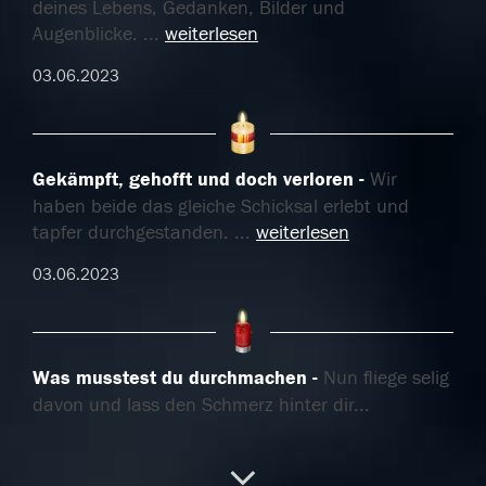
deines Lebens, Gedanken, Bilder und
Augenblicke.
...
weiterlesen
03.06.2023
Gekämpft, gehofft und doch verloren
Wir
haben beide das gleiche Schicksal erlebt und
tapfer durchgestanden.
...
weiterlesen
03.06.2023
Was musstest du durchmachen
Nun fliege selig
davon und lass den Schmerz hinter dir...
02.06.2023