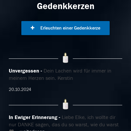
Gedenkkerzen
Erleuchten einer Gedenkkerze
Unvergessen
Dein Lachen wird für immer in
meinem Herzen sein. Kerstin
20.10.2024
In Ewiger Erinnerung
Liebe Elke, ich wollte dir
nur DANKE sagen, das du so warst, wie du warst