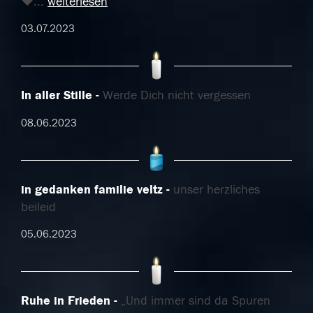
♥
...
weiterlesen
03.07.2023
In aller Stille
Werde Dich nicht vergessen
08.06.2023
in gedanken familie veltz
unser herzliches
beileid
05.06.2023
Ruhe in Frieden
„Und immer sind da Spuren