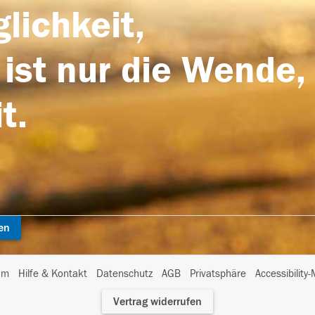
lichkeit,
 ist nur die Wende,
t.
en
I
um
Hilfe & Kontakt
Datenschutz
AGB
Privatsphäre
Accessibility
m
Vertrag widerrufen
A