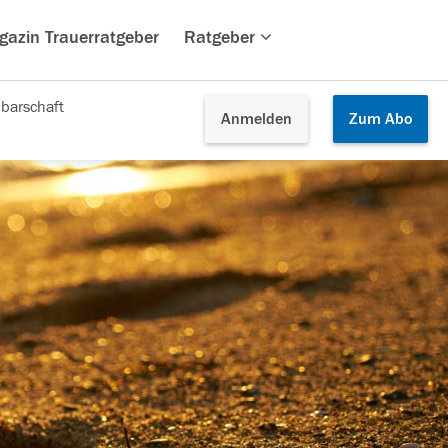
gazin Trauerratgeber
Ratgeber
barschaft
Anmelden
Zum
Abo