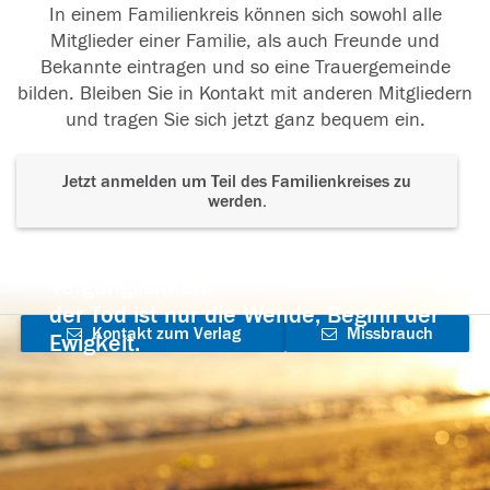
In einem Familienkreis können sich sowohl alle
Mitglieder einer Familie, als auch Freunde und
Bekannte eintragen und so eine Trauergemeinde
bilden. Bleiben Sie in Kontakt mit anderen Mitgliedern
und tragen Sie sich jetzt ganz bequem ein.
Jetzt anmelden um Teil des Familienkreises zu
werden.
Der Tod ist nicht das Ende, nicht die
Vergänglichkeit,
der Tod ist nur die Wende, Beginn der
Kontakt zum Verlag
Missbrauch
Ewigkeit.
aufnehmen
melden