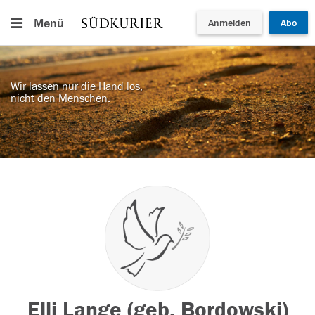
Menü
Anmelden
Abo
Wir lassen nur die Hand los,
nicht den Menschen.
Elli Lange (geb. Bordowski)