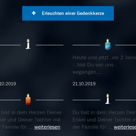
Erleuchten einer Gedenkkerze
Heute und jetzt .vor 2 Jah
-. bist Du von uns
wegangen....
10.2019
21.10.2019
 bist in dem Herzen Deiner
Du bist in dem Herzen Dei
kel und Deiner Tochter mit
Enkel und Deiner Tochter m
 Familie für
...
weiterlesen
der Familie für
...
weiterles