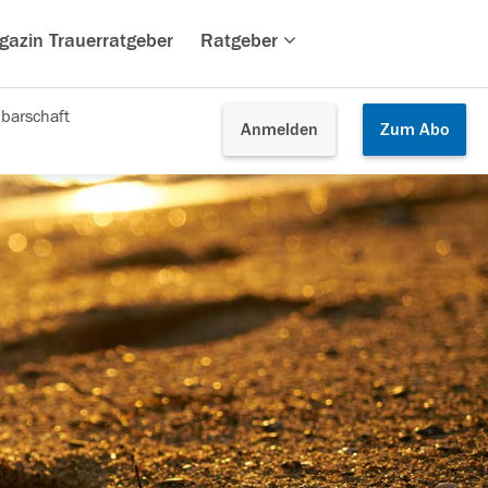
gazin Trauerratgeber
Ratgeber
barschaft
Anmelden
Zum
Abo