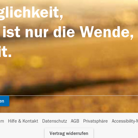
lichkeit,
 ist nur die Wende,
t.
en
I
um
Hilfe & Kontakt
Datenschutz
AGB
Privatsphäre
Accessibility
m
Vertrag widerrufen
A