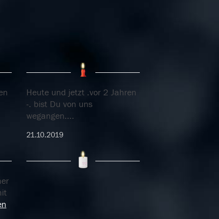
ren
Heute und jetzt .vor 2 Jahren
-. bist Du von uns
wegangen....
21.10.2019
ner
it
en