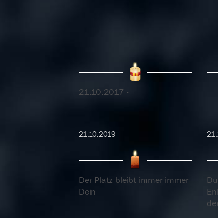
21.10.2017 -
21.10.2019
21.
Der Platz bleibt immer immer
Du
Dein
En
der