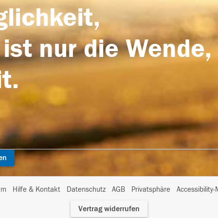
lichkeit,
 ist nur die Wende,
t.
en
I
um
Hilfe & Kontakt
Datenschutz
AGB
Privatsphäre
Accessibility
m
Vertrag widerrufen
A