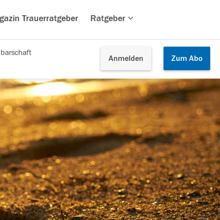
gazin Trauerratgeber
Ratgeber
barschaft
Anmelden
Zum
Abo