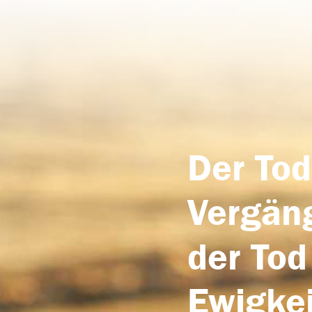
Der Tod
Vergäng
der Tod
Ewigkei