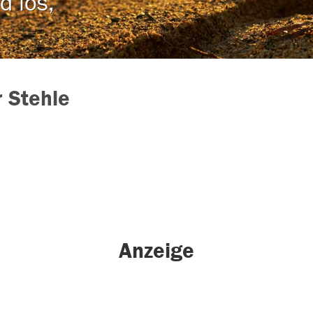
d los,
 Stehle
Anzeige