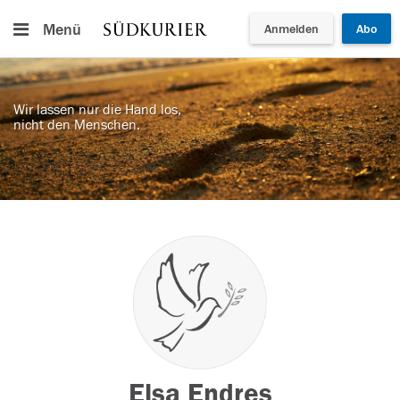
Menü
Anmelden
Abo
Wir lassen nur die Hand los,
nicht den Menschen.
Elsa Endres