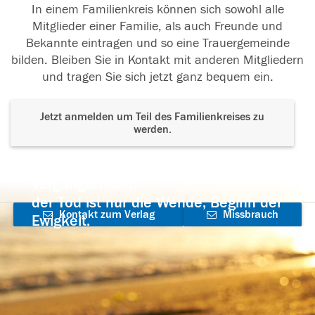
In einem Familienkreis können sich sowohl alle
Mitglieder einer Familie, als auch Freunde und
Bekannte eintragen und so eine Trauergemeinde
bilden. Bleiben Sie in Kontakt mit anderen Mitgliedern
und tragen Sie sich jetzt ganz bequem ein.
Jetzt anmelden um Teil des Familienkreises zu
werden.
Der Tod ist nicht das Ende, nicht die
Vergänglichkeit,
der Tod ist nur die Wende, Beginn der
Kontakt zum Verlag
Missbrauch
Ewigkeit.
aufnehmen
melden