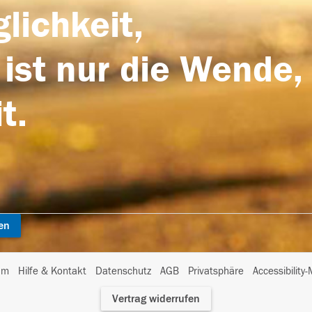
lichkeit,
 ist nur die Wende,
t.
en
I
um
Hilfe & Kontakt
Datenschutz
AGB
Privatsphäre
Accessibility
m
Vertrag widerrufen
A