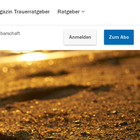
gazin Trauerratgeber
Ratgeber
barschaft
Anmelden
Zum
Abo