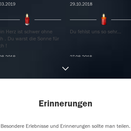
03.2019
29.10.2018
in Herz ist schwer ohne
Du fehlst uns so sehr...
h . Du warst die Sonne für
h !
08.2018
27.08.2018
tiefem Mitgefühl für die
Aufrichtige Anteilnahme , 
ilie... Ruhe in Frieden und
bleibst eine tolle Frau und
ne Schmerz.
Mama die ich kannte !
Erinnerungen
08.2018
10.08.2018
Besondere Erlebnisse und Erinnerungen sollte man teilen.