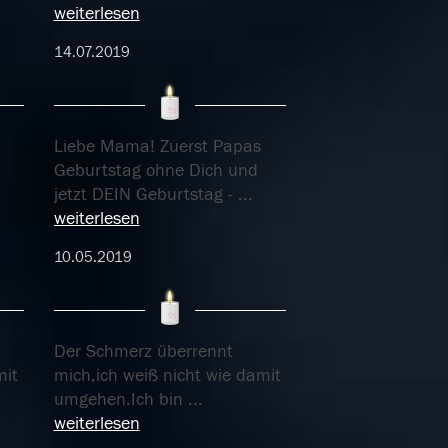
weiterlesen
14.07.2019
Liebe Mama! Zuerst Papas
Geburtstag ohne Dich und
jetzt DEIN Geburtstag -
...
weiterlesen
10.05.2019
Der Schmerz überrennt
mit
mich,ich weiß nicht wie damit
umgehen.Ich bin
...
weiterlesen