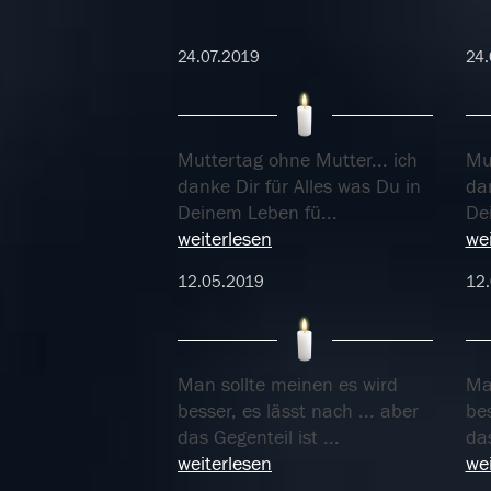
24.07.2019
24.
Muttertag ohne Mutter... ich
Mut
danke Dir für Alles was Du in
dan
Deinem Leben fü
...
De
weiterlesen
wei
12.05.2019
12
Man sollte meinen es wird
Ma
besser, es lässt nach ... aber
bes
das Gegenteil ist
...
das
weiterlesen
wei