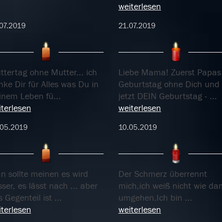
weiterlesen
07.2019
21.07.2019
tertag ohne Mutter... ich
Liebe Mama! Zuerst Papas
ke Dir für Alles was Du in
Geburtstag ohne Dich und
inem Leben fü
...
jetzt DEIN Geburtstag -
...
terlesen
weiterlesen
.05.2019
10.05.2019
n sollte meinen es wird
Der Schmerz überrennt
ser, es lässt nach ... aber
mich,ich weiß nicht wie da
 Gegenteil ist
...
umgehen.Ich bin
...
terlesen
weiterlesen