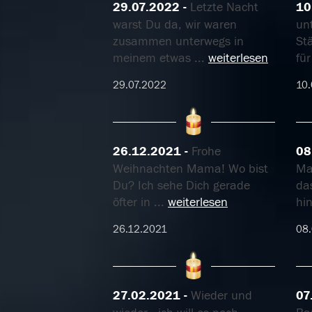
29.07.2022
Letzte Nacht
10
warst Du da, wir waren
un
zusammen unterwegs in
St
meinem etwas
...
weiterlesen
für
29.07.2022
10
26.12.2021
Frohe
08
Weihnachten Mama! Wo bist
Ma
Du? Ich sehe Dich gerade
da
öfter in
...
weiterlesen
hi
26.12.2021
08
27.02.2021
Wieder und
07