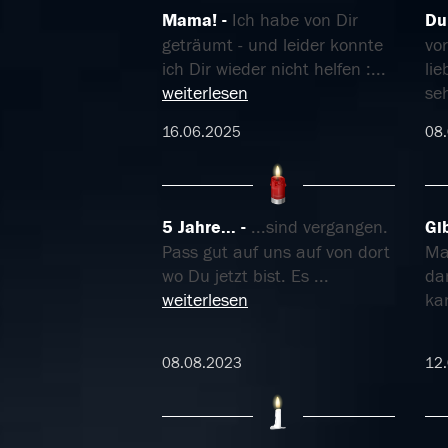
Mama!
Ich habe von Dir
Du
geträumt - und leider konnte
vo
ich Dir wieder nicht helfen :
...
li
weiterlesen
seh
16.06.2025
08
5 Jahre...
...sind vergangen.
Gib
Pass gut auf uns auf von dort
Ma
wo Du jetzt bist. Es
...
dam
weiterlesen
ka
08.08.2023
12.