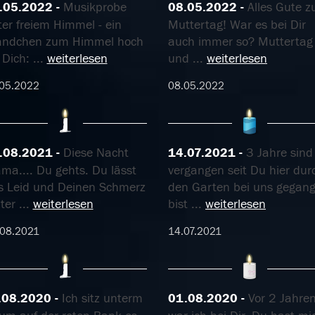
.05.2022
Musikprobe
08.05.2022
Alles Gute 
ter freiem Himmel - ein
Muttertag! War es bei Dir
ändchen zum Himmel hoch
auch immer so? Muttertag
 Dich:
...
weiterlesen
und
...
weiterlesen
.05.2022
08.05.2022
.08.2021
Diese Nacht
14.07.2021
3 Jahre sind
ma.... Du gehts. Du lässt
vergangen seit Du hier dur
s Leid und Deinen Schmerz
den Garten bei uns gegan
nter
...
weiterlesen
bist
...
weiterlesen
.08.2021
14.07.2021
.08.2020
Ich sitz unterm
01.08.2020
Vor 2 Jahre