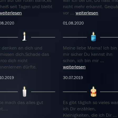
um auf der roten Bank,es
war ich bei Dir, Du hast mi
 heiß seit Tagen und bleibt
nicht mehr erkannt. Gequä
weiterlesen
vor
...
weiterlesen
08.2020
01.08.2020
r denken an dich und
Meine liebe Mama! Ich bin
rmissen dich.Schade das
mir sicher Du kennst ihn
rco dich nicht
schon, ich bin mir
...
nnenlernen dürfte.
weiterlesen
10.2019
30.07.2019
te mach das alles gut
Es gibt täglich so vieles wa
t....
ich Dir erzählen,
Kleinigkeiten, die ich Dir
...