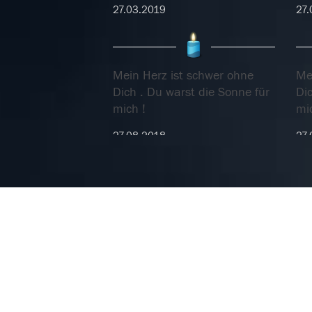
27.03.2019
27.
Mein Herz ist schwer ohne
Me
Dich . Du warst die Sonne für
Dic
mich !
mic
27.08.2018
27.
In tiefem Mitgefühl für die
In 
Familie... Ruhe in Frieden und
Fam
ohne Schmerz.
oh
10.08.2018
10.