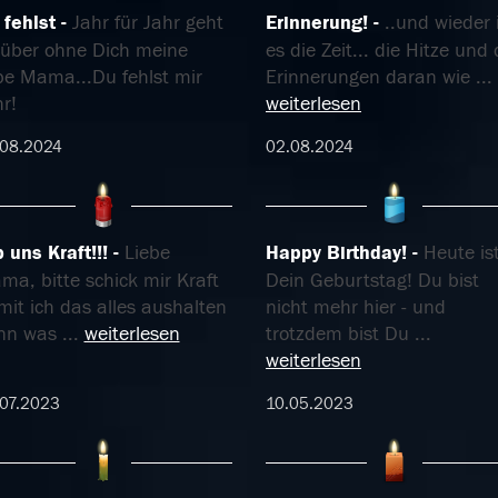
 fehlst
Jahr für Jahr geht
Erinnerung!
..und wieder 
rüber ohne Dich meine
es die Zeit... die Hitze und 
ebe Mama...Du fehlst mir
Erinnerungen daran wie
...
r!
weiterlesen
.08.2024
02.08.2024
 uns Kraft!!!
Liebe
Happy Birthday!
Heute is
ma, bitte schick mir Kraft
Dein Geburtstag! Du bist
it ich das alles aushalten
nicht mehr hier - und
nn was
...
weiterlesen
trotzdem bist Du
...
weiterlesen
07.2023
10.05.2023