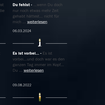
ist
Du fehlst
...wenn Du doch
die
nur noch etwas mehr Zeit
gehabt hättest... nicht für
mich
...
weiterlesen
06.03.2024
t
Es ist vorbei...
Es ist
vorbei...und doch war es den
ganzen Tag immer im Kopf...
Du
...
weiterlesen
09.08.2022