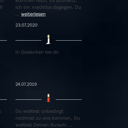
ch
kommen hoch. Es schmerzt.
lt
Ich bin machtlos dagegen. Du
...
weiterlesen
23.07.2020
In Gedanken bei dir
24.07.2019
s
Du wolltest unbedingt
nochmal zu uns kommen, Du
wolltest Deinen Burschi
...