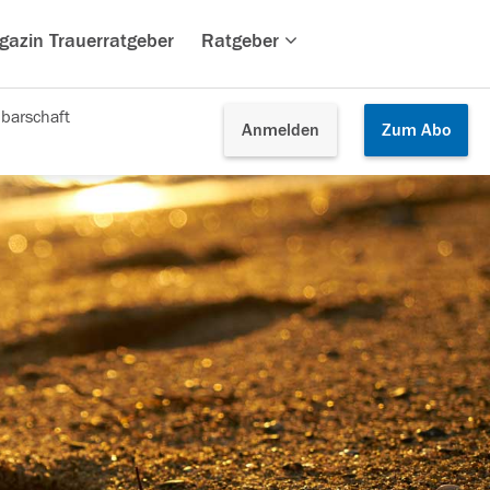
gazin Trauerratgeber
Ratgeber
barschaft
Anmelden
Zum
Abo