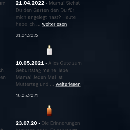
zum
21.04.2022
Mama! Siehst
Du den Garten den Du für
mich angelegt hast? Heute
habe ich
...
weiterlesen
21.04.2022
10.05.2021
Alles Gute zum
ch
Geburtstag meine liebe
gen
Mama! Jeden Mai ist
Muttertag und
...
weiterlesen
10.05.2021
n
23.07.20
Die Erinnerungen