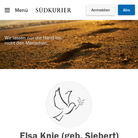
Menü
Anmelden
Abo
Wir lassen nur die Hand los,
nicht den Menschen.
Elsa Knie (geb. Siebert)