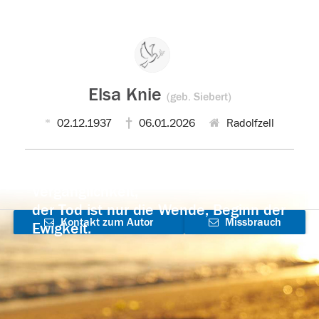
Elsa Knie
(geb. Siebert)
02.12.1937
06.01.2026
Radolfzell
Der Tod ist nicht das Ende, nicht die
Vergänglichkeit,
der Tod ist nur die Wende, Beginn der
Kontakt zum Autor
Missbrauch
Ewigkeit.
aufnehmen
melden