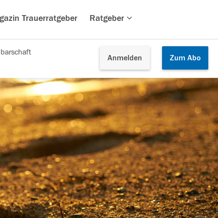
gazin Trauerratgeber
Ratgeber
barschaft
Anmelden
Zum
Abo