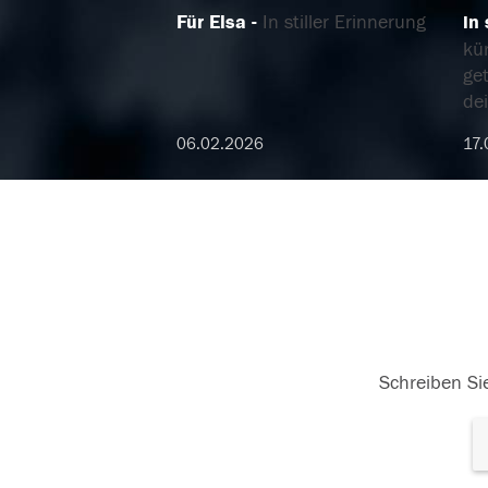
Für Elsa
In stiller Erinnerung
in
kür
get
de
06.02.2026
17.
Schreiben Sie