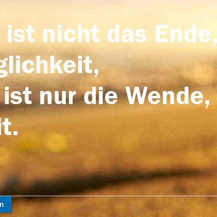
 ist nicht das Ende,
lichkeit,
 ist nur die Wende,
t.
en