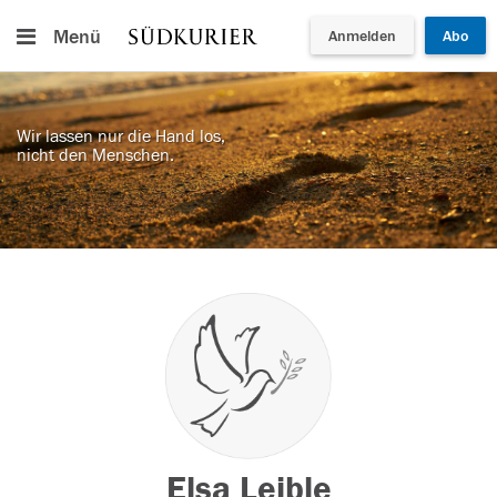
Menü
Anmelden
Abo
Wir lassen nur die Hand los,
nicht den Menschen.
Elsa Leible