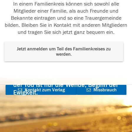
In einem Familienkreis können sich sowohl alle
Mitglieder einer Familie, als auch Freunde und
Bekannte eintragen und so eine Trauergemeinde
bilden. Bleiben Sie in Kontakt mit anderen Mitgliedern
und tragen Sie sich jetzt ganz bequem ein.
Jetzt anmelden um Teil des Familienkreises zu
werden.
Der Tod ist nicht das Ende, nicht die
Vergänglichkeit,
der Tod ist nur die Wende, Beginn der
Kontakt zum Verlag
Missbrauch
Ewigkeit.
aufnehmen
melden